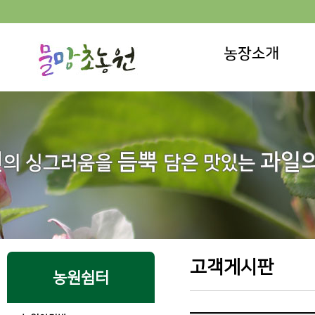
고객게시판
농원쉼터