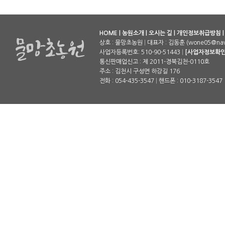
HOME
|
농원소개
|
오시는 길
|
개인정보취급방침
상호 : 물망초농원
|
대표자 : 김동훈 (wone05@nav
사업자등록번호: 510-90-51443
|
[사업자정보확인
통신판매업신고 : 제 2011-경북김천-0110호
주소 : 김천시 구성면 하강길 176
전화 : 054-435-3547
|
핸드폰 : 010-3187-3547