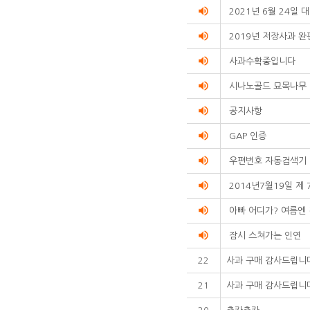
volume_up
2021년 6월 24일
volume_up
2019년 저장사과 완
volume_up
사과수확중입니다
volume_up
시나노골드 묘목나무
volume_up
공지사항
volume_up
GAP 인증
volume_up
우편번호 자동검색기
volume_up
2014년7월19일 제 
volume_up
아빠 어디가? 여름엔
volume_up
잠시 스쳐가는 인연
22
사과 구매 감사드립니
21
사과 구매 감사드립니