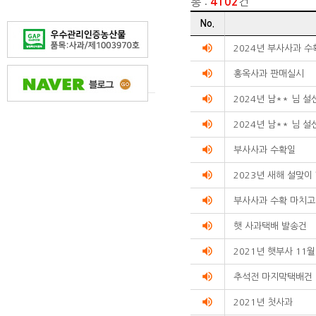
총 :
건
4102
게시글
No.
리스트
순번
volume_up
2024년 부사사과 
제목
volume_up
작성자
홍옥사과 판매실시
작성일
volume_up
조회수를
2024년 남** 님 
리스트화한
volume_up
2024년 남** 님 
테이블입니다.
volume_up
부사사과 수확일
volume_up
2023년 새해 설맞이
volume_up
부사사과 수확 마치고
volume_up
햇 사과택배 발송건
volume_up
2021년 햇부사 11
volume_up
추석전 마지막택배건
volume_up
2021년 첫사과