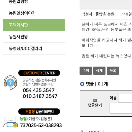
농원알림방
게시글
보기
농원일상이야기
테이블
작성자 :
물망초 농원
작성일 
게시글을
날씨가 너무 포근해서 아침 
보기
고객게시판
되었나봐요.우리 농부들은 또
위한
테이블입니다.
농원사진방
파쇄작업을 하고나니 해가 벌
보니까~~
동영상/UCC갤러리
많은 비가 내린다는 뉴스였다 
수정
삭제
목록