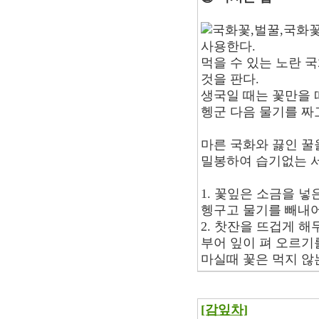
국화꽃,벌꿀,국화
사용한다.
먹을 수 있는 노란 
것을 판다.
생국일 때는 꽃만을 
헹군 다음 물기를 짜
마른 국화와 끓인 꿀
밀봉하여 습기없는 서
1. 꽃잎은 소금을 
헹구고 물기를 빼내어
2. 찻잔을 뜨겁게 
부어 잎이 펴 오르기
마실때 꽃은 먹지 않
[감잎차]