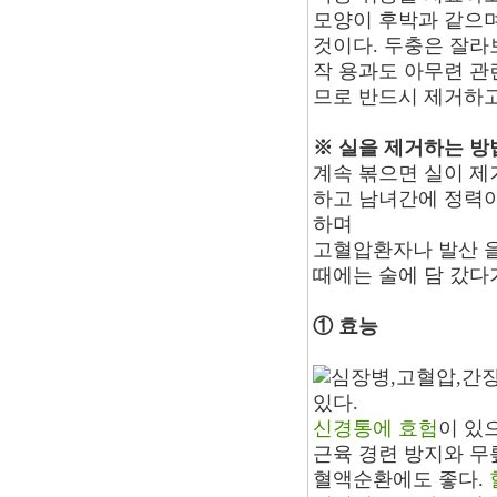
모양이 후박과 같으며
것이다. 두충은 잘라
작 용과도 아무련 관
므로 반드시 제거하고
※ 실을 제거하는 방
계속 볶으면 실이 제
하고 남녀간에 정력이
하며
고혈압환자나 발산 을
때에는 술에 담 갔다
① 효능
심장병,고혈압,간
있다.
신경통에 효험
이 있
근육 경련 방지와 무
혈액순환에도 좋다.