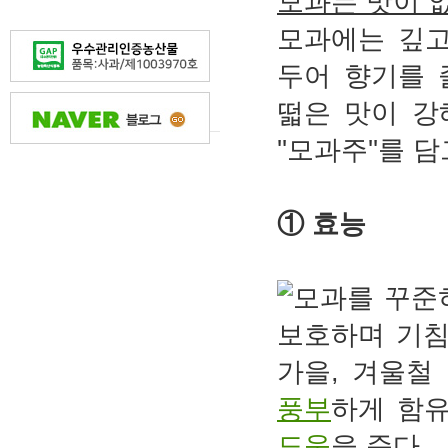
모과는 맛이 
모과에는 깊고
두어 향기를 
떫은 맛이 강
''모과주''를
① 효능
모과를 꾸준
보호하며 기침
가을, 겨울철
풍부
하게 함
도움
을 준다.