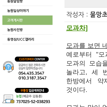
농원알림방
게시글
보기
농원일상이야기
테이블
작성자 :
물망초
게시글을
보기
고객게시판
위한
모과차]
테이블입니다.
농원사진방
동영상/UCC갤러리
모과를 보면 네
예로부터 ''
모과의 모습을
놀라고, 세 
한방에서 약
것이다.