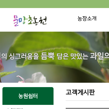
고객게시판
농원쉼터