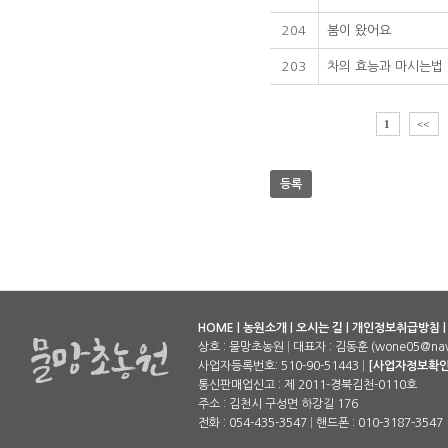
204
봄이 왔어요
203
차의 효능과 마시는법
1
<<
등록
HOME
|
농원소개
|
오시는 길
|
개인정보취급방침
상호 : 물망초농원
|
대표자 : 김동훈 (wone05@nav
사업자등록번호: 510-90-51443
|
[사업자정보확인
통신판매업신고 : 제 2011-경북김천-0110호
주소 : 김천시 구성면 하강길 176
전화 : 054-435-3547
|
핸드폰 : 010-3187-3547