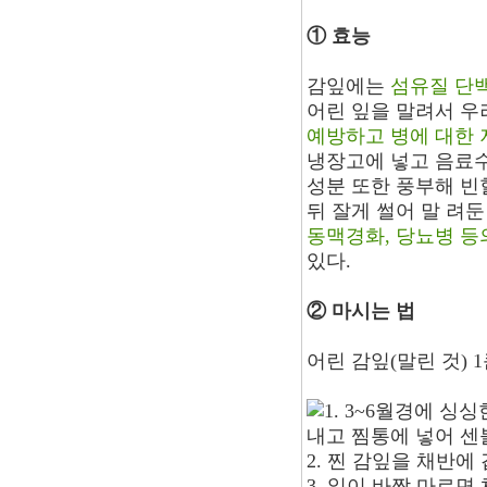
① 효능
감잎에는
섬유질 단
어린 잎을 말려서 우
예방하고 병에 대한 
냉장고에 넣고 음료수
성분 또한 풍부해 빈
뒤 잘게 썰어 말 려
동맥경화, 당뇨병 등
있다.
② 마시는 법
어린 감잎(말린 것) 1
1. 3~6월경에 싱
내고 찜통에 넣어 센불
2. 찐 감잎을 채반에
3. 잎이 바짝 마르