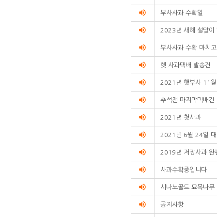
volume_up
부사사과 수확일
volume_up
2023년 새해 설맞이
volume_up
부사사과 수확 마치고
volume_up
햇 사과택배 발송건
volume_up
2021년 햇부사 11
volume_up
추석전 마지막택배건
volume_up
2021년 첫사과
volume_up
2021년 6월 24일
volume_up
2019년 저장사과 완
volume_up
사과수확중입니다
volume_up
시나노골드 묘목나무
volume_up
공지사항