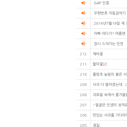
volume_up
GAP 인증
volume_up
우편번호 자동검색기
volume_up
2014년7월19일 제 
volume_up
아빠 어디가? 여름엔
volume_up
잠시 스쳐가는 인연
212
제비꽃
211
할미꽃
[
2
]
210
물망초 농원의 봄은 사
209
사과 다 떨어졌는데...
[
208
괴로움 속에서 즐거움
207
~얼굴은 인생의 성적
206
맛있는 사과를 기다리며
205
경칩