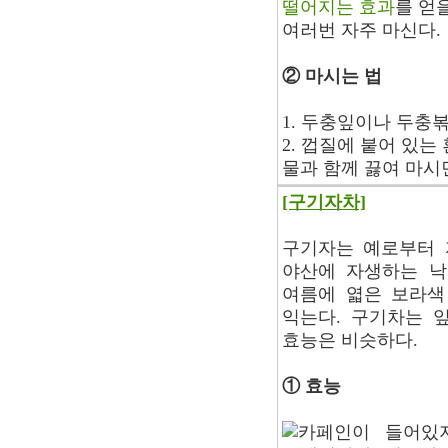
떨어지는 효과
를 얻
여러번 자주 마신다.
② 마시는 법
1. 두충잎이나 두충
2. 껍질에 붙어 있
물과 함께 끓여 마시
[구기자차]
구기자는 예로부터 
야산에 자생하는 낙
여름에 엷은 보라색
익는다. 구기차는 
효능은 비슷하다.
① 효능
카페인이 들어있