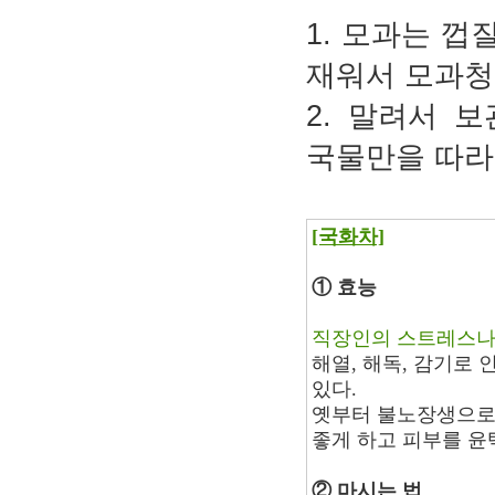
1. 모과는 
재워서 모과청
2. 말려서 
국물만을 따라
[국화차]
① 효능
직장인의 스트레스나
해열, 해독, 감기로 
있다.
옛부터 불노장생으로
좋게 하고 피부를 윤
② 마시는 법