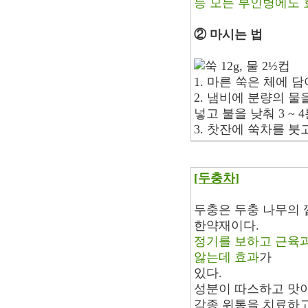
등 모든 부인병에도
② 마시는 법
쑥 12g, 물 2½컵
1. 마른 쑥은 체에 
2. 냄비에 분량의 
넣고 불을 낮춰 3 ~ 
3. 찻잔에 쑥차를 붓
[두충차]
두충은 두충 나무의 
한약재이다.
정기를 보하고 근육과
앓는데 효과
가
있다.
성분이 따스하고 맛이
각종 위통을 치료하고