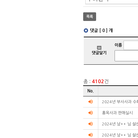
목록
총 :
건
4102
게시글
No.
리스트
순번
volume_up
2024년 부사사과 
제목
volume_up
작성자
홍옥사과 판매실시
작성일
volume_up
조회수를
2024년 남** 님 
리스트화한
volume_up
2024년 남** 님 
테이블입니다.