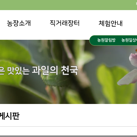
농원알림방
농원일상
게시판