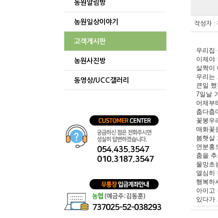
농원알림방
게시글
보기
농원일상이야기
테이블
작성자 :
게시글을
보기
고객게시판
위한
우리집
이제야 
테이블입니
농원사진방
살짝이
우리는
동영상/UCC갤러리
큰일 했
7일날 
어제부터
춥다춥
꽃봉우리
매화꽃
봄햇살
연분홍으
춤을 추
물망초
열심히
행복하
아이고 
있다가 