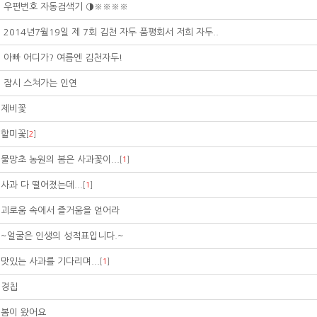
우편번호 자동검색기 ◑※※※※
2014년7월19일 제 7회 김천 자두 품평회서 저희 자두..
아빠 어디가? 여름엔 김천자두!
잠시 스쳐가는 인연
제비꽃
할미꽃
[
2
]
물망초 농원의 봄은 사과꽃이...
[
1
]
사과 다 떨어졌는데...
[
1
]
괴로움 속에서 즐거움을 얻어라
~얼굴은 인생의 성적표입니다.~
맛있는 사과를 기다리며...
[
1
]
경칩
봄이 왔어요