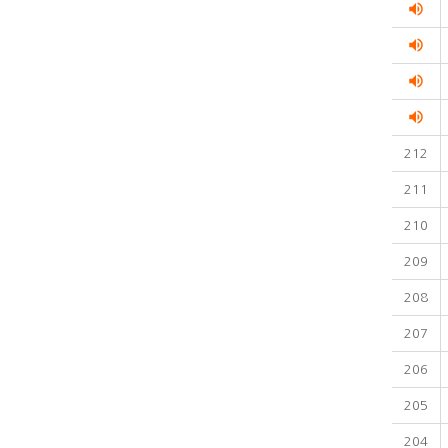
volume_up
volume_up
volume_up
volume_up
212
211
210
209
208
207
206
205
204