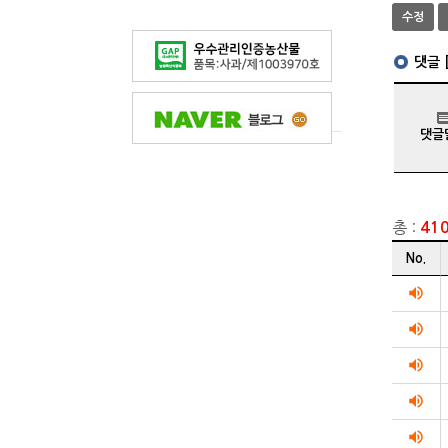
수정
총 :
41
게시글
No.
리스트
순번
volume_up
제목
volume_up
작성자
작성일
volume_up
조회수를
리스트화
volume_up
테이블입니
volume_up