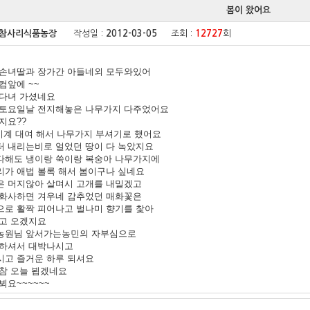
봄이 왔어요
참사리식품농장
작성일 :
2012-03-05
조회 :
12727
회
 손녀딸과 장가간 아들네외 모두와있어
컴앞에 ~~
다.
 다녀 가셨네요
 토요일날 전지해놓은 나무가지 다주었어요
지요??
기계 대여 해서 나무가지 부셔기로 했어요
 내리는비로 얼었던 땅이 다 녹았지요
다해도 냉이랑 쑥이랑 복숭아 나무가지에
가 애법 볼록 해서 봄이구나 싶네요
은 머지않아 살며시 고개를 내밀겠고
 화사하면 겨우네 감추었던 매화꽃은
로 활짝 피어나고 벌나미 향기를 찿아
고 오겠지요
농원님 앞서가는농민의 자부심으로
 하셔서 대박나시고
시고 즐거운 하루 되셔요
참 오늘 뵙겠네요
뵈요~~~~~~