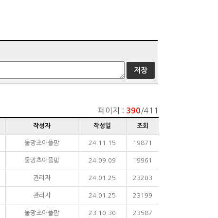
페이지 :
/411
390
작성자
작성일
조회
물망초애플맘
24.11.15
19871
물망초애플맘
24.09.09
19961
관리자
24.01.25
23203
관리자
24.01.25
23199
물망초애플맘
23.10.30
23587