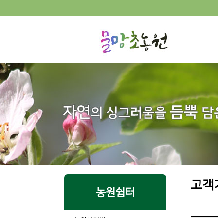
고객
농원쉼터