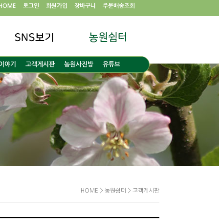
HOME
로그인
회원가입
장바구니
주문배송조회
이야기
고객게시판
농원사진방
유튜브
HOME > 농원쉼터 > 고객게시판