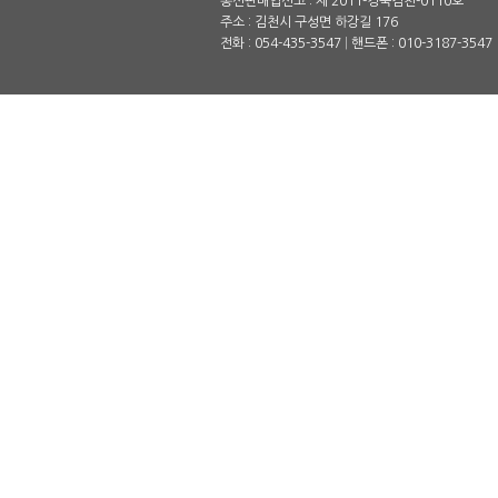
통신판매업신고 : 제 2011-경북김천-0110호
주소 : 김천시 구성면 하강길 176
전화 : 054-435-3547
|
핸드폰 : 010-3187-3547