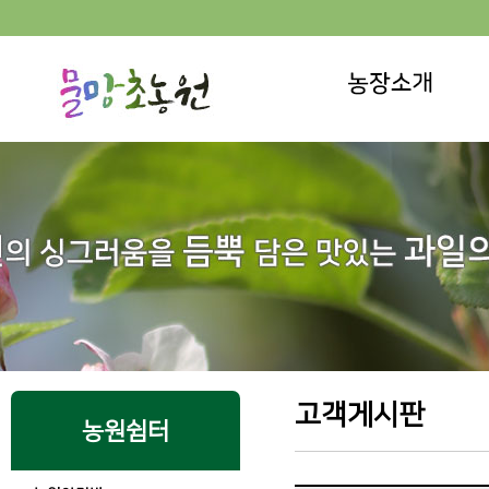
고객게시판
농원쉼터