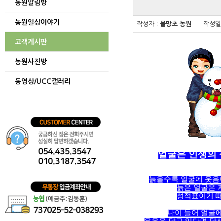
농원알림방
게시글
보기
농원일상이야기
테이블
작성자 :
물망초 농원
작성일 
게시글을
보기
고객게시판
위한
테이블입니다.
농원사진방
동영상/UCC갤러리
얼굴은 인생의
늙을수록 얼굴에 웃음이
늙은 얼굴은 
성적표이기 때
나이 들어 얼굴에