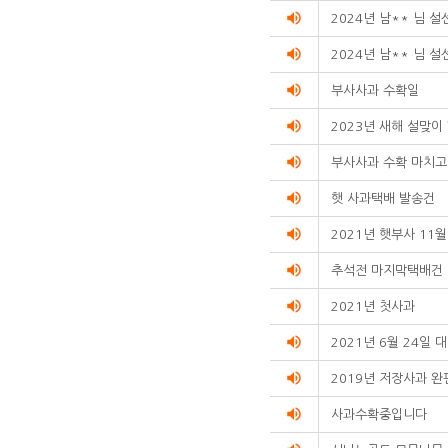
volume_up
조회수를
2024년 남** 님 
리스트화한
volume_up
2024년 남** 님 
테이블입니다.
volume_up
부사사과 수확일
volume_up
2023년 새해 설맞이
volume_up
부사사과 수확 마치고
volume_up
햇 사과택배 발송건
volume_up
2021년 햇부사 11
volume_up
추석전 마지막택배건
volume_up
2021년 첫사과
volume_up
2021년 6월 24일
volume_up
2019년 저장사과 완
volume_up
사과수확중입니다