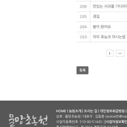
206
맛있는 사과를 기다리며
205
경칩
204
봄이 왔어요
203
차의 효능과 마시는법
1
<<
등록
HOME
|
농원소개
|
오시는 길
|
개인정보취급방침
상호 : 물망초농원
|
대표자 : 김동훈 (wone05@nav
사업자등록번호: 510-90-51443
|
[사업자정보확인