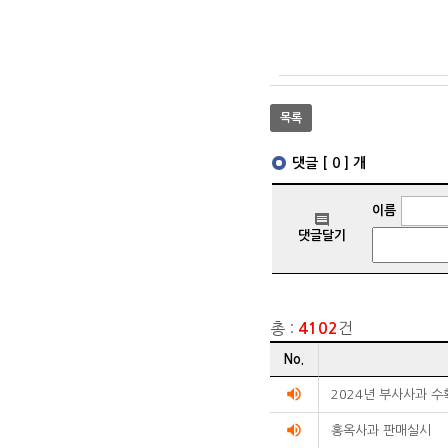
목록
총 :
건
4102
게시글
No.
리스트
순번
volume_up
2024년 부사사과 
제목
volume_up
작성자
홍옥사과 판매실시
작성일