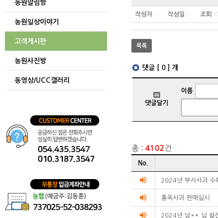
농원알림방
게시글
보기
작성자 :
작성일 :
조회 :
농원일상이야기
테이블
게시글을
보기
고객게시판
목록
위한
테이블입니다.
농원사진방
동영상/UCC갤러리
총 :
건
4102
게시글
No.
리스트
순번
volume_up
2024년 부사사과 
제목
volume_up
작성자
홍옥사과 판매실시
작성일
volume_up
조회수를
2024년 남** 님 