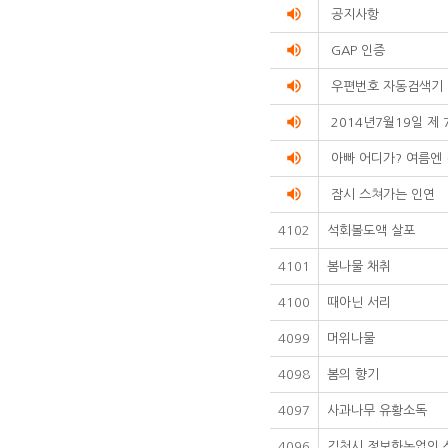
volume_up
공지사항
volume_up
GAP 인증
volume_up
우편번호 자동검색기
volume_up
2014년7월19일 제 
volume_up
아빠 어디가? 여름엔
volume_up
잠시 스쳐가는 인연
4102
석회볼도액 살포
4101
봄나물 채취
4100
때아닌 서리
4099
머위나물
4098
봄의 향기
4097
사과나무 유황소독
4096
김천시 정보화농업인 