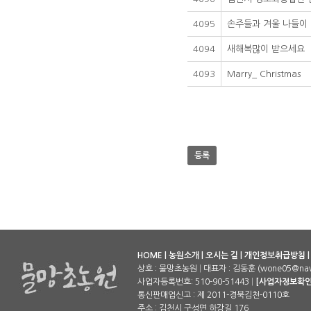
4095
손주들과 겨울 나들이
4094
새해복많이 받으세요
4093
Marry_ Christmas
등록
HOME
|
농원소개
|
오시는 길
|
개인정보취급방침
상호 : 물망초농원
|
대표자 : 김동훈 (wone05@nav
사업자등록번호: 510-90-51443
|
[사업자정보확인
통신판매업신고 : 제 2011-경북김천-0110호
주소 : 김천시 구성면 하강길 176