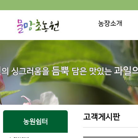
고객게시판
농원쉼터