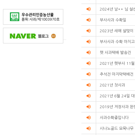
리스트화한
volume_up
2024년 남** 님 
테이블입니다.
volume_up
부사사과 수확일
volume_up
2023년 새해 설맞이
volume_up
부사사과 수확 마치고
volume_up
햇 사과택배 발송건
volume_up
2021년 햇부사 11
volume_up
추석전 마지막택배건
volume_up
2021년 첫사과
volume_up
2021년 6월 24일
volume_up
2019년 저장사과 완
volume_up
사과수확중입니다
volume_up
시나노골드 묘목나무