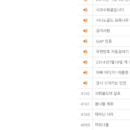
volume_up
사과수확중입니다
volume_up
시나노골드 묘목나무
volume_up
공지사항
volume_up
GAP 인증
volume_up
우편번호 자동검색기
volume_up
2014년7월19일 제 
volume_up
아빠 어디가? 여름엔
volume_up
잠시 스쳐가는 인연
4102
석회볼도액 살포
4101
봄나물 채취
4100
때아닌 서리
4099
머위나물