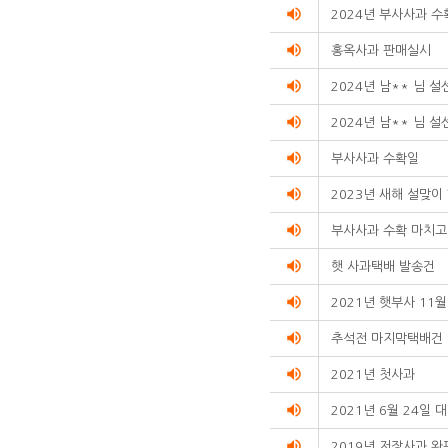
순번
volume_up
2024년 부사사과 
제목
volume_up
작성자
홍옥사과 판매실시
작성일
volume_up
조회수를
2024년 남** 님 
리스트화한
volume_up
2024년 남** 님 
테이블입니다.
volume_up
부사사과 수확일
volume_up
2023년 새해 설맞이
volume_up
부사사과 수확 마치고
volume_up
햇 사과택배 발송건
volume_up
2021년 햇부사 11
volume_up
추석전 마지막택배건
volume_up
2021년 첫사과
volume_up
2021년 6월 24일
volume_up
2019년 저장사과 완