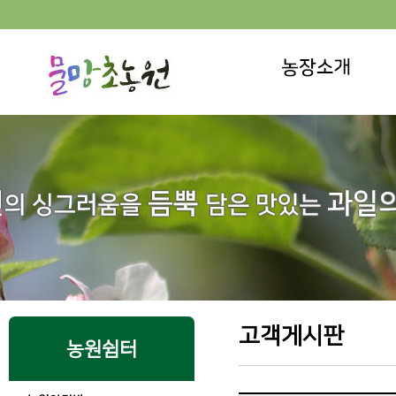
고객게시판
농원쉼터