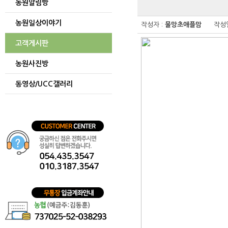
농원알림방
게시글
보기
농원일상이야기
테이블
작성자 :
물망초애플맘
작성일
게시글을
보기
고객게시판
위한
테이블입니다.
농원사진방
동영상/UCC갤러리