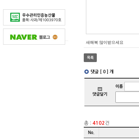
새해복 많이받으세요
목록
총 :
건
4102
게시글
No.
리스트