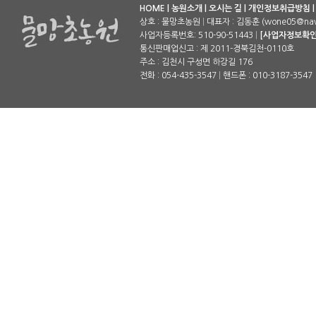
HOME
|
농원소개
|
오시는 길
|
개인정보취급방침
상호 : 물망초농원
|
대표자 : 김동훈 (wone05@nav
사업자등록번호: 510-90-51443
|
[사업자정보확인
통신판매업신고 : 제 2011-경북김천-0110호
주소 : 김천시 구성면 하강길 176
전화 : 054-435-3547
|
핸드폰 : 010-3187-3547