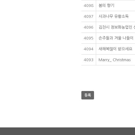
4098
봄의 향기
4097
사과나무 유황소독
4096
김천시 정보화농업인 
4095
손주들과 겨울 나들이
4094
새해복많이 받으세요
4093
Marry_ Christmas
등록