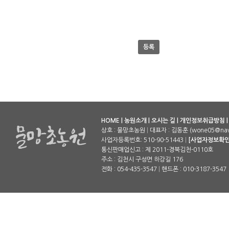
등록
HOME
|
농원소개
|
오시는 길
|
개인정보취급방침
상호 : 물망초농원
|
대표자 : 김동훈 (wone05@nav
사업자등록번호: 510-90-51443
|
[사업자정보확인
통신판매업신고 : 제 2011-경북김천-0110호
주소 : 김천시 구성면 하강길 176
전화 : 054-435-3547
|
핸드폰 : 010-3187-3547