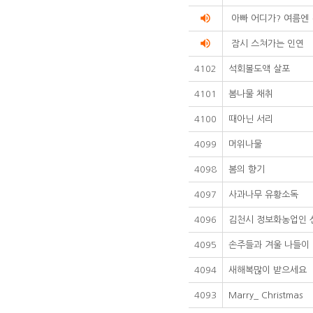
volume_up
아빠 어디가? 여름엔
volume_up
잠시 스쳐가는 인연
4102
석회볼도액 살포
4101
봄나물 채취
4100
때아닌 서리
4099
머위나물
4098
봄의 향기
4097
사과나무 유황소독
4096
김천시 정보화농업인 
4095
손주들과 겨울 나들이
4094
새해복많이 받으세요
4093
Marry_ Christmas