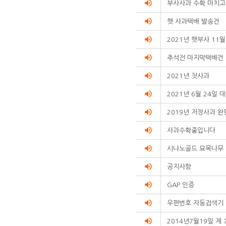
volume_up
부사사과 수확 마치고
volume_up
햇 사과택배 발송건
volume_up
2021년 햇부사 11
volume_up
추석전 마지막택배건
volume_up
2021년 첫사과
volume_up
2021년 6월 24일
volume_up
2019년 저장사과 완
volume_up
사과수확중입니다
volume_up
시나노골드 묘목나무
volume_up
공지사항
volume_up
GAP 인증
volume_up
우편번호 자동검색기
volume_up
2014년7월19일 제 