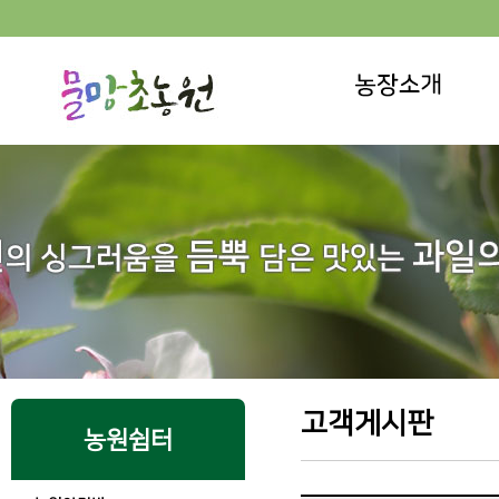
고객게시판
농원쉼터