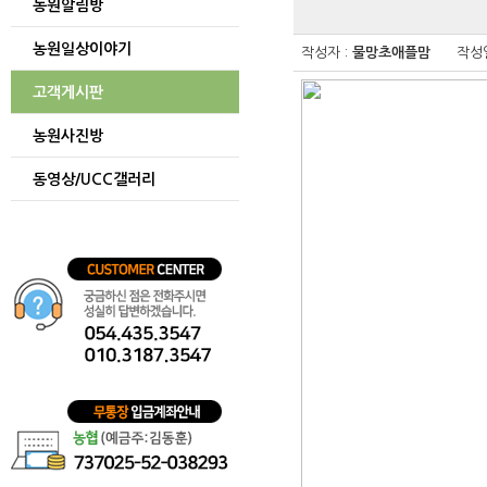
농원알림방
게시글
보기
농원일상이야기
테이블
작성자 :
물망초애플맘
작성일
게시글을
보기
고객게시판
위한
테이블입니다.
농원사진방
동영상/UCC갤러리