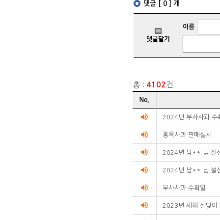
총 :
건
4102
게시글
No.
리스트
순번
volume_up
2024년 부사사과 
제목
volume_up
작성자
홍옥사과 판매실시
작성일
volume_up
조회수를
2024년 남** 님 
리스트화한
volume_up
2024년 남** 님 
테이블입니다.
volume_up
부사사과 수확일
volume_up
2023년 새해 설맞이