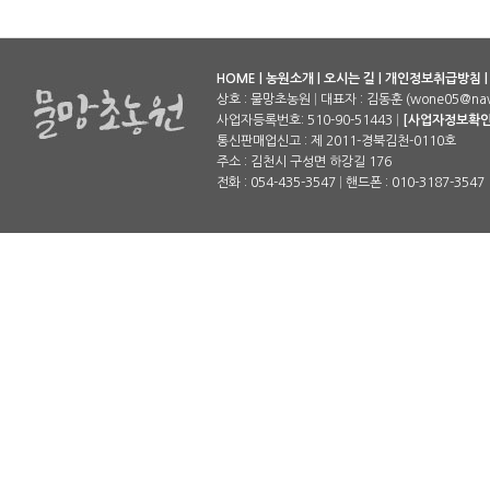
HOME
|
농원소개
|
오시는 길
|
개인정보취급방침
상호 : 물망초농원
|
대표자 : 김동훈 (wone05@nav
사업자등록번호: 510-90-51443
|
[사업자정보확인
통신판매업신고 : 제 2011-경북김천-0110호
주소 : 김천시 구성면 하강길 176
전화 : 054-435-3547
|
핸드폰 : 010-3187-3547