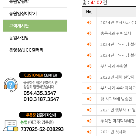
농원알림방
총 :
건
4102
게시글
No.
농원일상이야기
리스트
순번
volume_up
2024년 부사사과 
고객게시판
제목
volume_up
작성자
홍옥사과 판매실시
농원사진방
작성일
volume_up
조회수를
2024년 남** 님 
동영상/UCC갤러리
리스트화한
volume_up
2024년 남** 님 
테이블입니다.
volume_up
부사사과 수확일
volume_up
2023년 새해 설맞이
volume_up
부사사과 수확 마치고
volume_up
햇 사과택배 발송건
volume_up
2021년 햇부사 11
volume_up
추석전 마지막택배건
volume_up
2021년 첫사과