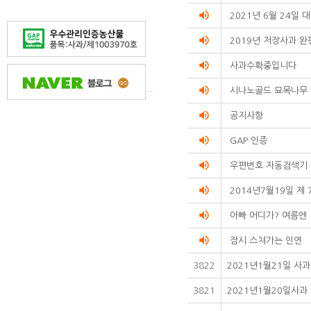
volume_up
2021년 6월 24일
volume_up
2019년 저장사과 완
volume_up
사과수확중입니다
volume_up
시나노골드 묘목나무
volume_up
공지사항
volume_up
GAP 인증
volume_up
우편번호 자동검색기
volume_up
2014년7월19일 제 
volume_up
아빠 어디가? 여름엔
volume_up
잠시 스쳐가는 인연
3822
2021년1월21일 
3821
2021년1월20일사과