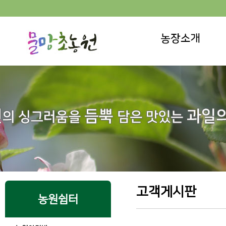
고객게시판
농원쉼터