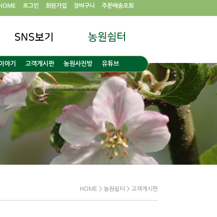
HOME
로그인
회원가입
장바구니
주문배송조회
이야기
고객게시판
농원사진방
유튜브
HOME > 농원쉼터 > 고객게시판