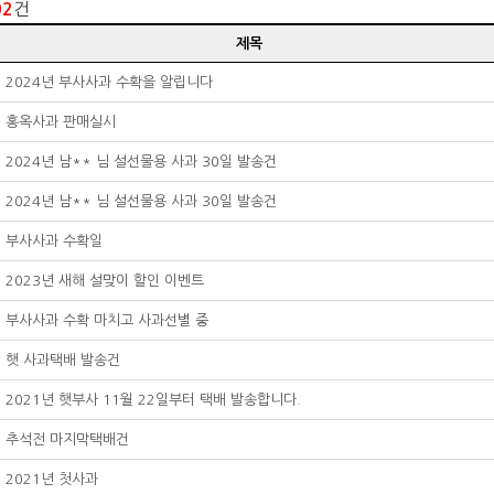
건
02
제목
2024년 부사사과 수확을 알립니다
홍옥사과 판매실시
2024년 남** 님 설선물용 사과 30일 발송건
한
2024년 남** 님 설선물용 사과 30일 발송건
다.
부사사과 수확일
2023년 새해 설맞이 할인 이벤트
부사사과 수확 마치고 사과선별 중
햇 사과택배 발송건
2021년 햇부사 11월 22일부터 택배 발송합니다.
추석전 마지막택배건
2021년 첫사과