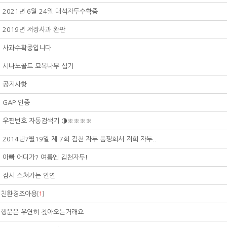
2021년 6월 24일 대석자두수확중
2019년 저장사과 완판
사과수확중입니다
시나노골드 묘목나무 심기
공지사항
GAP 인증
우편번호 자동검색기 ◑※※※※
2014년7월19일 제 7회 김천 자두 품평회서 저희 자두..
아빠 어디가? 여름엔 김천자두!
잠시 스쳐가는 인연
친환경조아용
[
1
]
행운은 우연히 찾아오는거래요