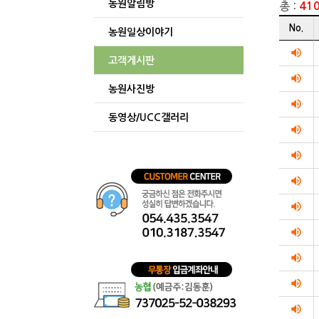
농원알림방
총 :
41
게시글
No.
농원일상이야기
리스트
순번
volume_up
고객게시판
제목
volume_up
작성자
농원사진방
작성일
volume_up
조회수를
동영상/UCC갤러리
리스트화
volume_up
테이블입니
volume_up
volume_up
volume_up
volume_up
volume_up
volume_up
volume_up