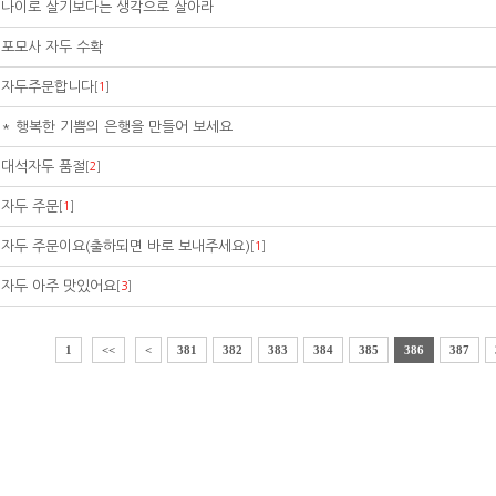
나이로 살기보다는 생각으로 살아라
포모사 자두 수확
자두주문합니다
[
1
]
* 행복한 기쁨의 은행을 만들어 보세요
대석자두 품절
[
2
]
자두 주문
[
1
]
자두 주문이요(출하되면 바로 보내주세요)
[
1
]
자두 아주 맛있어요
[
3
]
1
<<
<
381
382
383
384
385
386
387