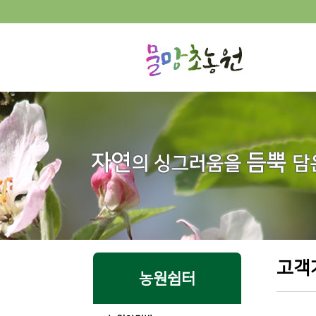
고객
농원쉼터