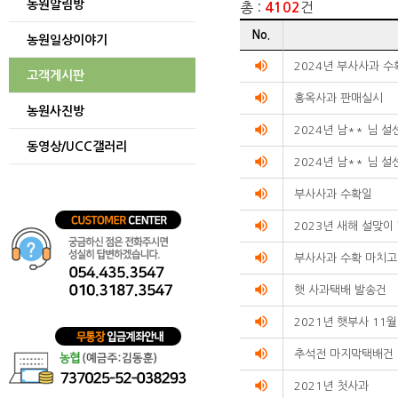
농원알림방
총 :
건
4102
게시글
No.
농원일상이야기
리스트
순번
volume_up
2024년 부사사과 
고객게시판
제목
volume_up
작성자
홍옥사과 판매실시
농원사진방
작성일
volume_up
조회수를
2024년 남** 님 
동영상/UCC갤러리
리스트화한
volume_up
2024년 남** 님 
테이블입니다.
volume_up
부사사과 수확일
volume_up
2023년 새해 설맞이
volume_up
부사사과 수확 마치고
volume_up
햇 사과택배 발송건
volume_up
2021년 햇부사 11
volume_up
추석전 마지막택배건
volume_up
2021년 첫사과