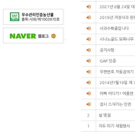
volume_up
2021년 6월 24일
volume_up
2019년 저장사과 완
volume_up
사과수확중입니다
volume_up
시나노골드 묘목나무
volume_up
공지사항
volume_up
GAP 인증
volume_up
우편번호 자동검색기
volume_up
2014년7월19일 제 
volume_up
아빠 어디가? 여름엔
volume_up
잠시 스쳐가는 인연
2
설 명절
1
자두 따기 체험행사