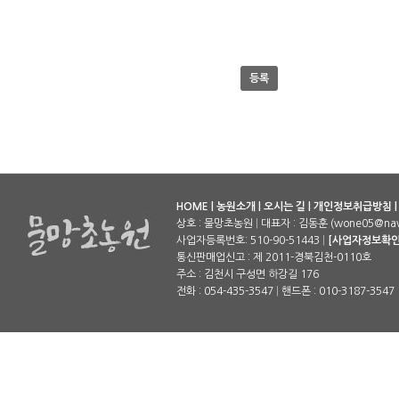
등록
HOME
|
농원소개
|
오시는 길
|
개인정보취급방침
상호 : 물망초농원
|
대표자 : 김동훈 (wone05@nav
사업자등록번호: 510-90-51443
|
[사업자정보확인
통신판매업신고 : 제 2011-경북김천-0110호
주소 : 김천시 구성면 하강길 176
전화 : 054-435-3547
|
핸드폰 : 010-3187-3547