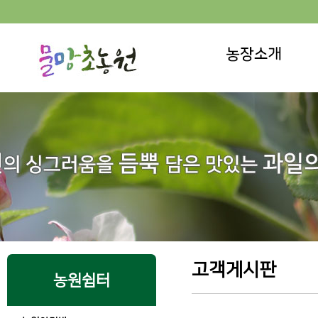
고객게시판
농원쉼터