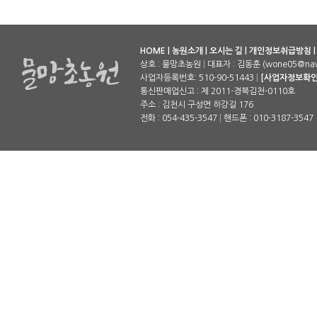
HOME
|
농원소개
|
오시는 길
|
개인정보취급방침
상호 : 물망초농원
|
대표자 : 김동훈 (wone05@nav
사업자등록번호: 510-90-51443
|
[사업자정보확인
통신판매업신고 : 제 2011-경북김천-0110호
주소 : 김천시 구성면 하강길 176
전화 : 054-435-3547
|
핸드폰 : 010-3187-3547