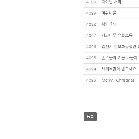
4100
때아닌 서리
4099
머위나물
4098
봄의 향기
4097
사과나무 유황소독
4096
김천시 정보화농업인 
4095
손주들과 겨울 나들이
4094
새해복많이 받으세요
4093
Marry_ Christmas
등록