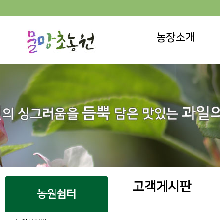
고객게시판
농원쉼터