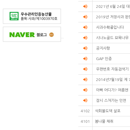
volume_up
2021년 6월 24일
volume_up
2019년 저장사과 완
volume_up
사과수확중입니다
volume_up
시나노골드 묘목나무
volume_up
공지사항
volume_up
GAP 인증
volume_up
우편번호 자동검색기
volume_up
2014년7월19일 제 
volume_up
아빠 어디가? 여름엔
volume_up
잠시 스쳐가는 인연
4102
석회볼도액 살포
4101
봄나물 채취