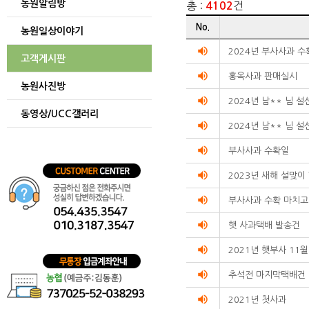
농원알림방
총 :
건
4102
게시글
No.
농원일상이야기
리스트
순번
volume_up
2024년 부사사과 
고객게시판
제목
volume_up
작성자
홍옥사과 판매실시
농원사진방
작성일
volume_up
조회수를
2024년 남** 님 
동영상/UCC갤러리
리스트화한
volume_up
2024년 남** 님 
테이블입니다.
volume_up
부사사과 수확일
volume_up
2023년 새해 설맞이
volume_up
부사사과 수확 마치고
volume_up
햇 사과택배 발송건
volume_up
2021년 햇부사 11
volume_up
추석전 마지막택배건
volume_up
2021년 첫사과