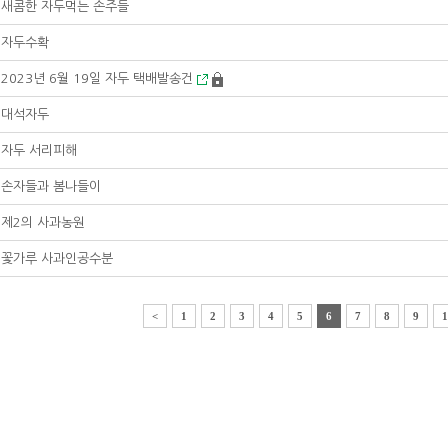
새콤한 자두먹는 손주들
자두수확
2023년 6월 19일 자두 택배발송건
대석자두
자두 서리피해
손자들과 봄나들이
제2의 사과농원
꽃가루 사과인공수분
<
1
2
3
4
5
6
7
8
9
1