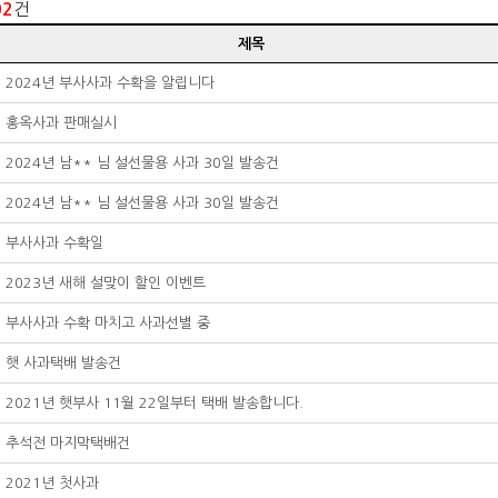
건
02
제목
2024년 부사사과 수확을 알립니다
홍옥사과 판매실시
2024년 남** 님 설선물용 사과 30일 발송건
한
2024년 남** 님 설선물용 사과 30일 발송건
다.
부사사과 수확일
2023년 새해 설맞이 할인 이벤트
부사사과 수확 마치고 사과선별 중
햇 사과택배 발송건
2021년 햇부사 11월 22일부터 택배 발송합니다.
추석전 마지막택배건
2021년 첫사과