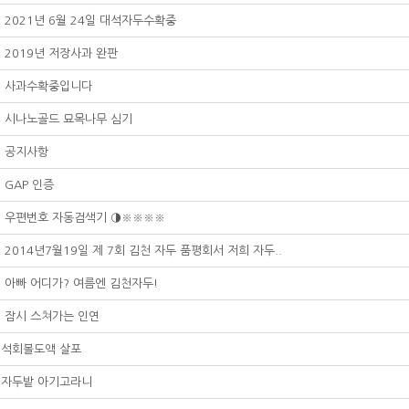
2021년 6월 24일 대석자두수확중
2019년 저장사과 완판
사과수확중입니다
시나노골드 묘목나무 심기
공지사항
GAP 인증
우편번호 자동검색기 ◑※※※※
2014년7월19일 제 7회 김천 자두 품평회서 저희 자두..
아빠 어디가? 여름엔 김천자두!
잠시 스쳐가는 인연
석회볼도액 살포
자두밭 아기고라니