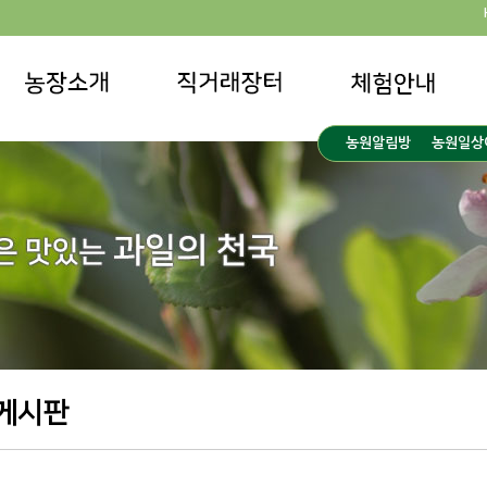
농원알림방
농원일상
게시판