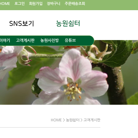
HOME
로그인
회원가입
장바구니
주문배송조회
이야기
고객게시판
농원사진방
유튜브
HOME > 농원쉼터 > 고객게시판