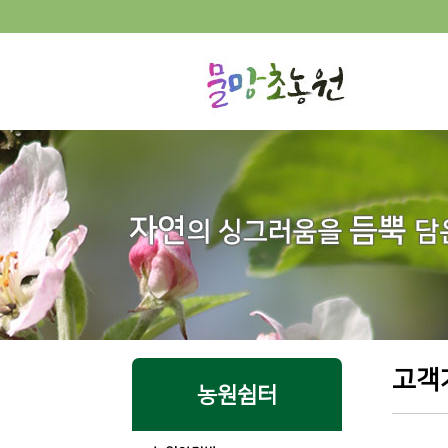
고객
농원쉼터