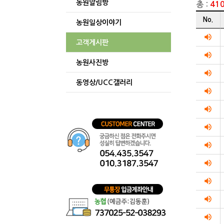
농원알림방
총 :
41
게시글
No.
농원일상이야기
리스트
순번
volume_up
고객게시판
제목
volume_up
작성자
농원사진방
작성일
volume_up
조회수를
동영상/UCC갤러리
리스트화
volume_up
테이블입니
volume_up
volume_up
volume_up
volume_up
volume_up
volume_up
volume_up