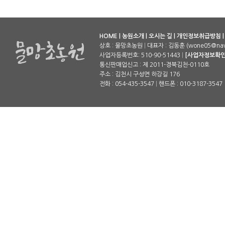
HOME
|
농원소개
|
오시는 길
|
개인정보취급방침
상호 : 물망초농원
|
대표자 : 김동훈 (wone05@nav
사업자등록번호: 510-90-51443
|
[사업자정보확인
통신판매업신고 : 제 2011-경북김천-0110호
주소 : 김천시 구성면 하강길 176
전화 : 054-435-3547
|
핸드폰 : 010-3187-3547