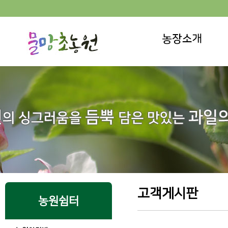
고객게시판
농원쉼터