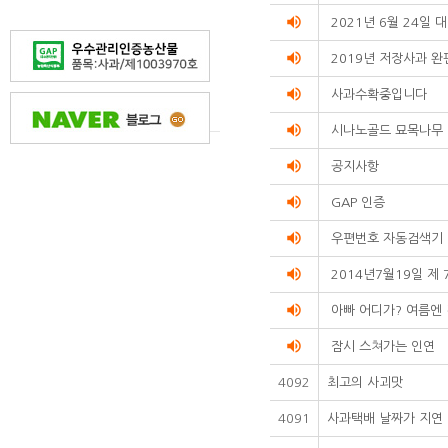
volume_up
2021년 6월 24일
volume_up
2019년 저장사과 완
volume_up
사과수확중입니다
volume_up
시나노골드 묘목나무
volume_up
공지사항
volume_up
GAP 인증
volume_up
우편번호 자동검색기
volume_up
2014년7월19일 제 
volume_up
아빠 어디가? 여름엔
volume_up
잠시 스쳐가는 인연
4092
최고의 사괴맛
4091
사과택배 날짜가 지연