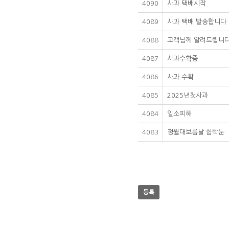
4090
사과 택배시작
4089
사과 택배 발송합니다
4088
고객님께 알려드립니
4087
사과수확중
4086
사과 수확
4085
2025년첫사과
4084
일소피해
4083
정월대보름날 함빡눈
등록