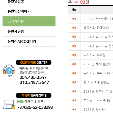
농원알림방
총 :
건
4102
게시글
No.
농원일상이야기
리스트
순번
volume_up
2024년 부사사과 
고객게시판
제목
volume_up
작성자
홍옥사과 판매실시
농원사진방
작성일
volume_up
조회수를
2024년 남** 님 
동영상/UCC갤러리
리스트화한
volume_up
2024년 남** 님 
테이블입니다.
volume_up
부사사과 수확일
volume_up
2023년 새해 설맞이
volume_up
부사사과 수확 마치고
volume_up
햇 사과택배 발송건
volume_up
2021년 햇부사 11
volume_up
추석전 마지막택배건
volume_up
2021년 첫사과