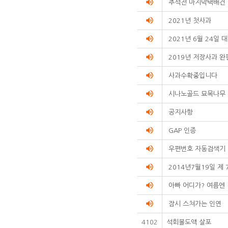
volume_up
추석전 마지막택배건
volume_up
2021년 첫사과
volume_up
2021년 6월 24일
volume_up
2019년 저장사과 완
volume_up
사과수확중입니다
volume_up
시나노골드 묘목나무
volume_up
공지사항
volume_up
GAP 인증
volume_up
우편번호 자동검색기
volume_up
2014년7월19일 제 
volume_up
아빠 어디가? 여름엔
volume_up
잠시 스쳐가는 인연
4102
석회볼도액 살포