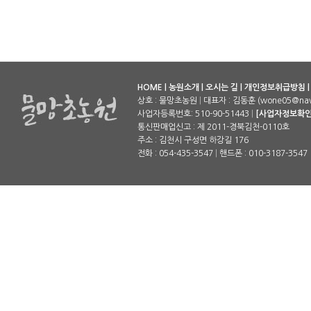
HOME
|
농원소개
|
오시는 길
|
개인정보취급방침
상호 : 물망초농원
|
대표자 : 김동훈 (wone05@nav
사업자등록번호: 510-90-51443
|
[사업자정보확인
통신판매업신고 : 제 2011-경북김천-0110호
주소 : 김천시 구성면 하강길 176
전화 : 054-435-3547
|
핸드폰 : 010-3187-3547