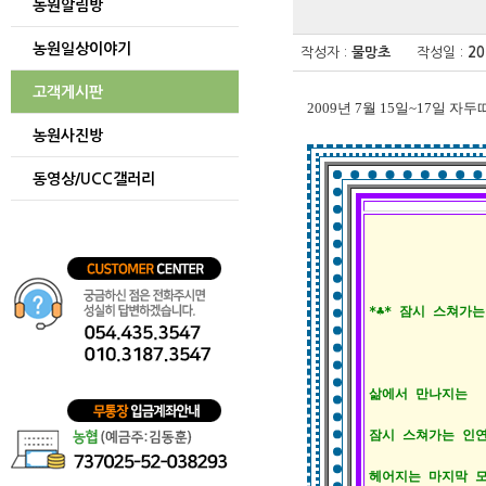
농원알림방
게시글
보기
농원일상이야기
테이블
작성자 :
물망초
작성일 :
20
게시글을
보기
고객게시판
2009년 7월 15일~17일 자
위한
테이블입니다.
농원사진방
동영상/UCC갤러리
*♣* 잠시 스쳐가는 
삶에서 만나지는

잠시 스쳐가는 인연
헤어지는 마지막 모