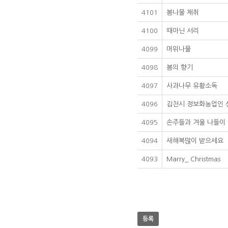
4101
봄나물 채취
4100
때아닌 서리
4099
머위나물
4098
봄의 향기
4097
사과나무 유황소독
4096
김천시 정보화농업인 
4095
손주들과 겨울 나들이
4094
새해복많이 받으세요
4093
Marry_ Christmas
등록