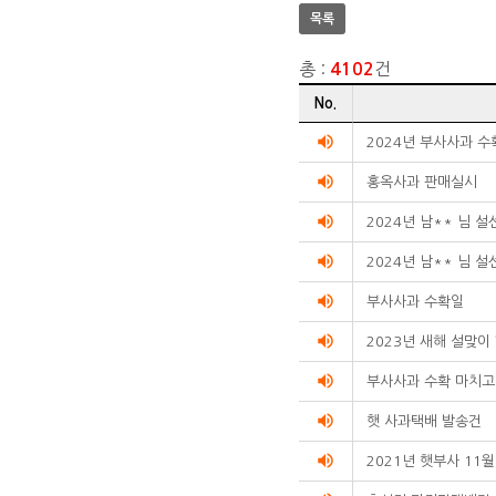
목록
총 :
건
4102
게시글
No.
리스트
순번
volume_up
2024년 부사사과 
제목
volume_up
작성자
홍옥사과 판매실시
작성일
volume_up
조회수를
2024년 남** 님 
리스트화한
volume_up
2024년 남** 님 
테이블입니다.
volume_up
부사사과 수확일
volume_up
2023년 새해 설맞이
volume_up
부사사과 수확 마치고
volume_up
햇 사과택배 발송건
volume_up
2021년 햇부사 11