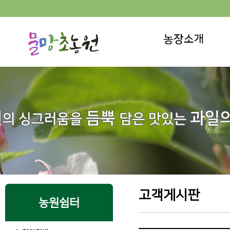
고객게시판
농원쉼터